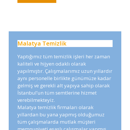
Malatya Temizlik
Yaptığımız tüm temizlik işleri her zaman
kaliteli ve hijyen odaklı olarak
yapılmıştır. Çalışmalarımız uzun yıllardır
aynı personelle birlikte günümüze kadar
gelmiş ve gerekli alt yapıya sahip olarak
İstanbul’un tüm semtlerine hizmet
verebilmekteyiz.
Malatya temizlik firmaları olarak
yıllardan bu yana yapmış olduğumuz
tüm çalışmalarda mutlak müşteri
memnuniyeti esaslı çalışmalar yapmış