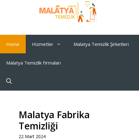
İçeriğe
atla
Home
Hizmetler
Malatya Temizlik Şirketleri
Malatya Temizlik Firmaları
Malatya Fabrika
Temizliği
22 Mart 2024