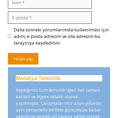
E-
posta
İnternet
Daha sonraki yorumlarımda kullanılması için
sitesi
adım, e-posta adresim ve site adresim bu
tarayıcıya kaydedilsin.
Malatya Temizlik
Yaptığımız tüm temizlik işleri her zaman
kaliteli ve hijyen odaklı olarak
yapılmıştır. Çalışmalarımız uzun yıllardır
aynı personelle birlikte günümüze kadar
gelmiş ve gerekli alt yapıya sahip olarak