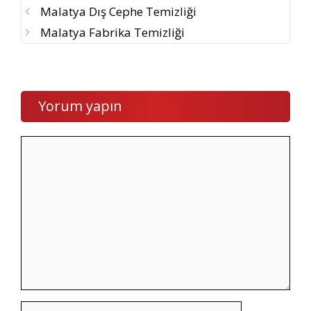
Malatya Dış Cephe Temizliği
Malatya Fabrika Temizliği
Yorum yapın
Yorum
İsim