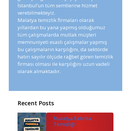
İstanbul’un tüm semtlerine hizmet
verebilmekteyiz.
Malatya temizlik firmaları olarak
yıllardan bu yana yapmış olduğumuz
tüm çalışmalarda mutlak müşteri
memnuniyeti esaslı çalışmalar yapmış
bu çalışmaların karşılığını, da sektörde
hatırı sayılır ölçüde rağbet gören temizlik
firması olması ile karşılığını uzun vadeli
olarak almaktadır.
Recent Posts
Malatya Fabrika
Temizliği