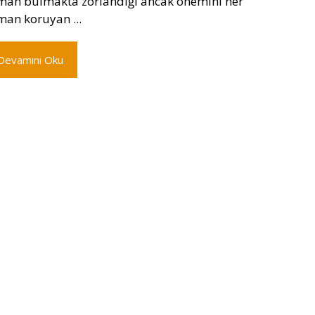
man bulmakta zorlandığı ancak önemini her
man koruyan ...
Devamını Oku