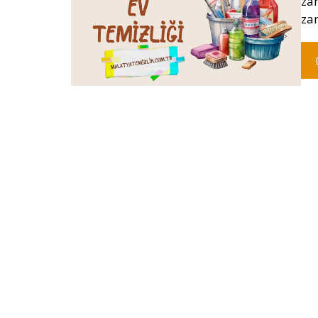
za
za