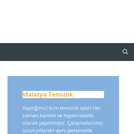
Malatya Temizlik
Yaptığımız tüm temizlik işleri her
zaman kaliteli ve hijyen odaklı
olarak yapılmıştır. Çalışmalarımız
uzun yıllardır aynı personelle