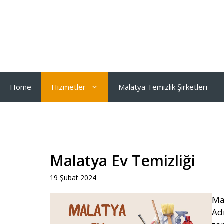
İçeriğe
atla
Home
Hizmetler
Malatya Temizlik Şirketleri
Malatya Ev Temizliği
19 Şubat 2024
Ma
Ad