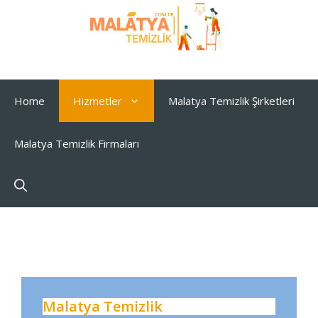
İçeriğe
atla
Home
Hizmetler
Malatya Temizlik Şirketleri
Malatya Temizlik Firmaları
Malatya Temizlik