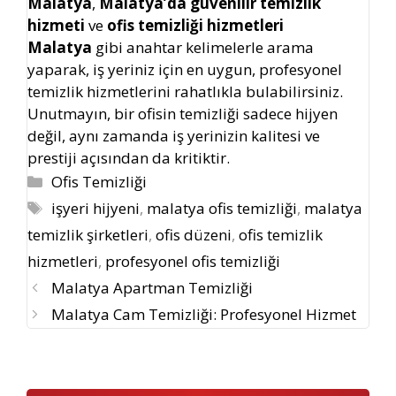
Malatya
,
Malatya’da güvenilir temizlik
hizmeti
ve
ofis temizliği hizmetleri
Malatya
gibi anahtar kelimelerle arama
yaparak, iş yeriniz için en uygun, profesyonel
temizlik hizmetlerini rahatlıkla bulabilirsiniz.
Unutmayın, bir ofisin temizliği sadece hijyen
değil, aynı zamanda iş yerinizin kalitesi ve
prestiji açısından da kritiktir.
Kategoriler
Ofis Temizliği
Etiketler
işyeri hijyeni
,
malatya ofis temizliği
,
malatya
temizlik şirketleri
,
ofis düzeni
,
ofis temizlik
hizmetleri
,
profesyonel ofis temizliği
Malatya Apartman Temizliği
Malatya Cam Temizliği: Profesyonel Hizmet