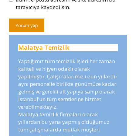
tarayıcıya kaydedilsin.
Malatya Temizlik
Yaptığımız tüm temizlik işleri her zaman
kaliteli ve hijyen odaklı olarak
yapılmıştır. Çalışmalarımız uzun yıllardır
aynı personelle birlikte günümüze kadar
gelmiş ve gerekli alt yapıya sahip olarak
İstanbul’un tüm semtlerine hizmet
verebilmekteyiz.
Malatya temizlik firmaları olarak
yıllardan bu yana yapmış olduğumuz
tüm çalışmalarda mutlak müşteri