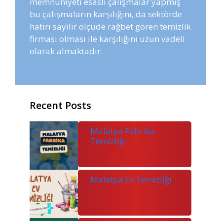
memnuniyeti esaslı çalışmalar yapmış
bu çalışmaların karşılığını, da sektörde
hatırı sayılır ölçüde rağbet gören temizlik
firması olması ile karşılığını uzun vadeli
olarak almaktadır.
Recent Posts
Malatya Fabrika
Temizliği
Malatya Ev Temizliği