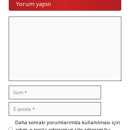
Yorum yapın
Yorum
İsim
E-
posta
İnternet
Daha sonraki yorumlarımda kullanılması için
sitesi
adım, e-posta adresim ve site adresim bu