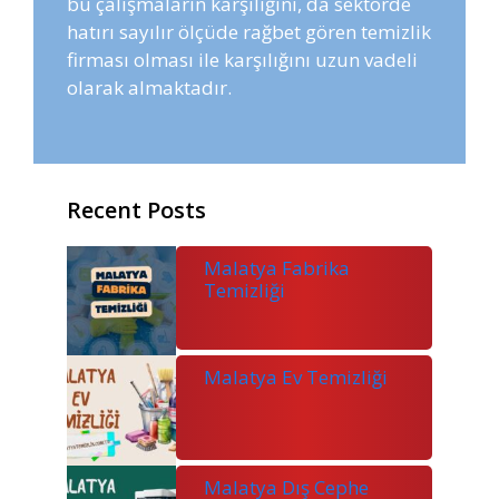
bu çalışmaların karşılığını, da sektörde
hatırı sayılır ölçüde rağbet gören temizlik
firması olması ile karşılığını uzun vadeli
olarak almaktadır.
Recent Posts
Malatya Fabrika
Temizliği
Malatya Ev Temizliği
Malatya Dış Cephe