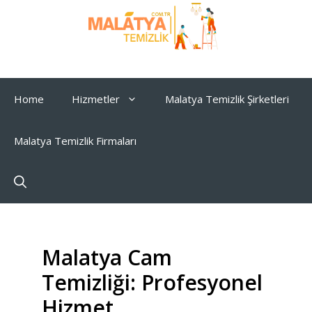
İçeriğe
atla
Home
Hizmetler
Malatya Temizlik Şirketleri
Malatya Temizlik Firmaları
Malatya Cam
Temizliği: Profesyonel
Hizmet