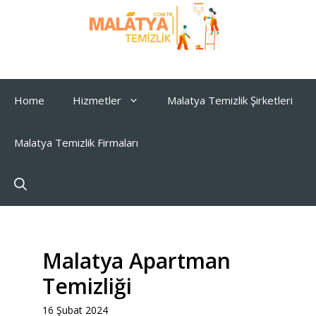
İçeriğe
atla
Home
Hizmetler
Malatya Temizlik Şirketleri
Malatya Temizlik Firmaları
Malatya Apartman
Temizliği
16 Şubat 2024